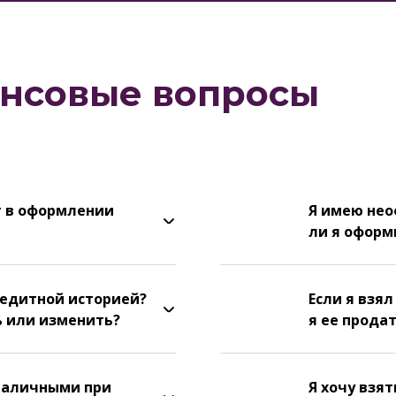
ансовые вопросы
т в оформлении
Я имею нео
ли я оформ
редитной историей?
Если я взял
ь или изменить?
я ее продат
наличными при
Я хочу взя