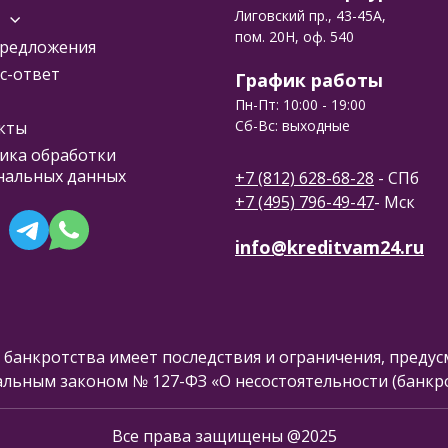
Лиговский пр., 43-45А,
пом. 20Н, оф. 540
редложения
с-ответ
График работы
Пн-Пт: 10:00 - 19:00
Сб-Вс: выходные
кты
ика обработки
нальных данных
+7 (812) 628-68-28
- СПб
+7 (495) 796-49-47
- Мск
info@kreditvam24.ru
 банкротства имеет последствия и ограничения, преду
льным законом № 127-ФЗ «О несостоятельности (банкро
Все права защищены @2025