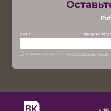
Оставьт
Раб
Имя *
Введите теле
Я согласен(-на) на обработку
персональных данных
О нас