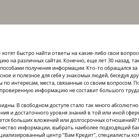
отят быстро найти ответы на какие-либо свои вопросы
ию на различных сайтах. Конечно, еще лет 30 назад, т
способами получения информации. Кто-то обращался з
сное и полезное для себя у знакомых людей, беседуя дру
 по интересам, места, связанные со своим вопросом. П
 проверенную информацию не составит большого труда
евидны. В свободном доступе стало так много абсолют
ия и достаточного уровня знаний в той или иной сфере
сается больших вложений или долгосрочных отношений?
ичество информации, выбрать наиболее подходящий бан
ециализированный центр “Вам Кредит”, специалисты ко