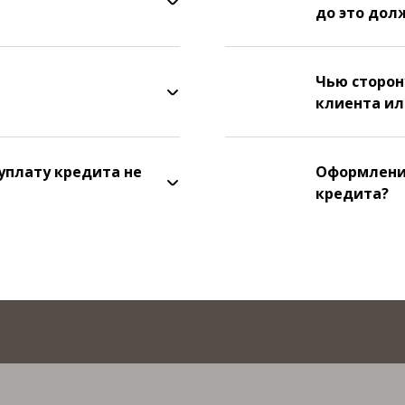
до это дол
Чью сторон
клиента ил
 уплату кредита не
Оформление
кредита?