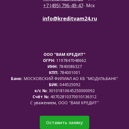
+7 (495) 796-49-47
- Мск
info@kreditvam24.ru
ООО "ВАМ КРЕДИТ"
ОГРН:
1197847048662
ИНН:
7840086327
КПП:
784001001
Банк:
МОСКОВСКИЙ ФИЛИАЛ АО КБ "МОДУЛЬБАНК"
БИК:
044525092
к/с №:
30101810645250000092
Счёт №:
40702810370010136312
C уважением, ООО "ВАМ КРЕДИТ"
Оставить заявку