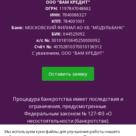
ООО "ВАМ КРЕДИТ"
ОГРН:
1197847048662
ИНН:
7840086327
КПП:
784001001
Банк:
МОСКОВСКИЙ ФИЛИАЛ АО КБ "МОДУЛЬБАНК"
БИК:
044525092
к/с №:
30101810645250000092
Счёт №:
40702810370010136312
C уважением, ООО "ВАМ КРЕДИТ"
Оставить заявку
Процедура банкротства имеет последствия и
ограничения, предусмотренные
Федеральным законом № 127-ФЗ «О
несостоятельности (банкротстве).
Мы используем куки-файлы для улучшения работы нашего