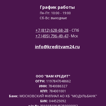
График работы
Пн-Пт: 10:00 - 19:00
Сб-Вс: выходные
+7 (812) 628-68-28
- СПб
+7 (495) 796-49-47
- Мск
info@kreditvam24.ru
ООО "ВАМ КРЕДИТ"
ОГРН:
1197847048662
ИНН:
7840086327
КПП:
784001001
Банк:
МОСКОВСКИЙ ФИЛИАЛ АО КБ "МОДУЛЬБАНК"
БИК:
044525092
к/с №:
30101810645250000092