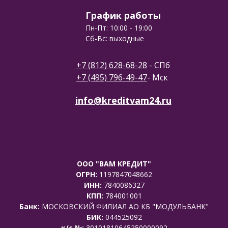
График работы
Пн-Пт: 10:00 - 19:00
Сб-Вс: выходные
+7 (812) 628-68-28
- СПб
+7 (495) 796-49-47
- Мск
info@kreditvam24.ru
ООО "ВАМ КРЕДИТ"
ОГРН:
1197847048662
ИНН:
7840086327
КПП:
784001001
Банк:
МОСКОВСКИЙ ФИЛИАЛ АО КБ "МОДУЛЬБАНК"
БИК:
044525092
к/с №:
30101810645250000092