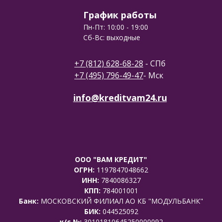
График работы
Пн-Пт: 10:00 - 19:00
Сб-Вс: выходные
+7 (812) 628-68-28
- СПб
+7 (495) 796-49-47
- Мск
info@kreditvam24.ru
ООО "ВАМ КРЕДИТ"
ОГРН:
1197847048662
ИНН:
7840086327
КПП:
784001001
Банк:
МОСКОВСКИЙ ФИЛИАЛ АО КБ "МОДУЛЬБАНК"
БИК:
044525092
к/с №:
30101810645250000092