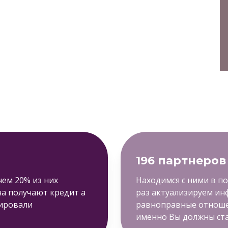
196 партнеров
чем 20% из них
Находимся с ними в п
а получают кредит а
раз актуализируем и
нировали
равноправные отношен
именно Вы должны ста