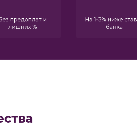
Без предоплат и
На 1-3% ниже ста
лишних %
банка
ства