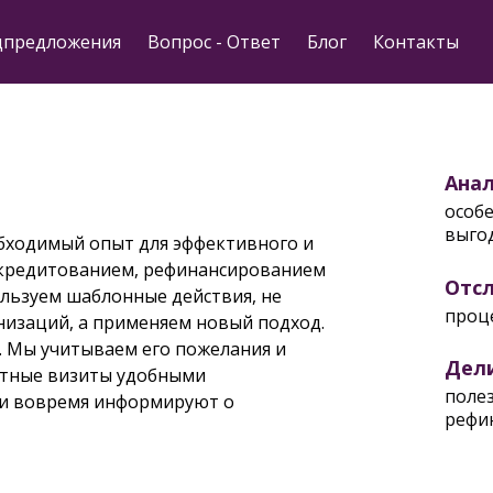
цпредложения
Вопрос - Ответ
Блог
Контакты
Ана
особ
выго
обходимый опыт для эффективного и
с кредитованием, рефинансированием
Отс
пользуем шаблонные действия, не
проце
изаций, а применяем новый подход.
. Мы учитываем его пожелания и
Дел
ртные визиты удобными
поле
ки вовремя информируют о
рефи