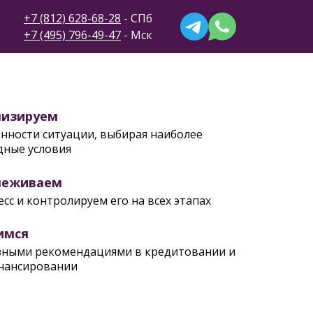
+7 (812) 628-68-28
- СПб
+7 (495) 796-49-47
- Мск
лизируем
енности ситуации, выбирая наиболее
дные условия
леживаем
сс и контролируем его на всех этапах
имся
зными рекомендациями в кредитовании и
нансировании