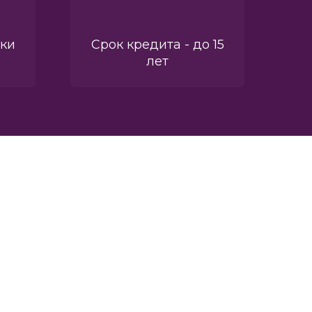
вки
Срок кредита - до 15
лет