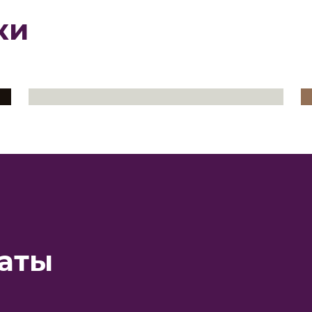
ки
аты