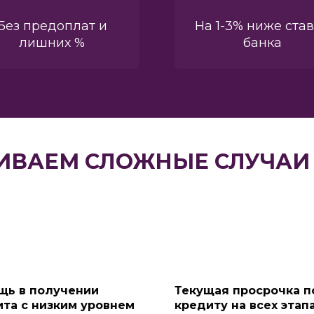
Без предоплат и
На 1-3% ниже ста
лишних %
банка
ИВАЕМ СЛОЖНЫЕ СЛУЧАИ 
щь в получении
Текущая просрочка п
та с низким уровнем
кредиту на всех этапа