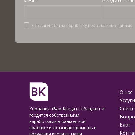
Имя *
Введите теле
Я согласен(-на) на обработку
персональных данных
О нас
Услуги
Спецп
Компания «Вам Кредит» обладает и
гордится собственными
Вопро
наработками в банковской
Блог
практике и оказывает помощь в
Конта
получении кредита. Наши