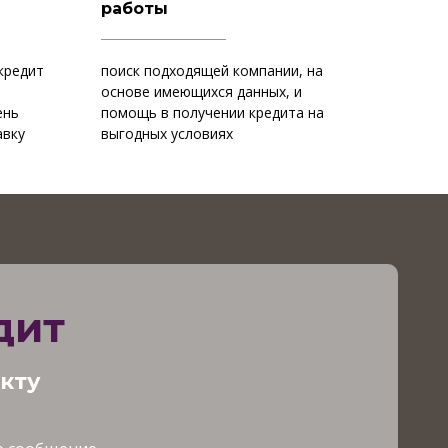
работы
кредит
поиск подходящей компании, на
и
основе имеющихся данных, и
ень
помощь в получении кредита на
авку
выгодных условиях
едит
акту