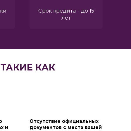
вки
Срок кредита - до 15
лет
ТАКИЕ КАК
о
Отсутствие официальных
х и
документов с места вашей