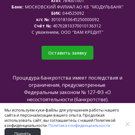
КПП:
784001001
Банк:
МОСКОВСКИЙ ФИЛИАЛ АО КБ "МОДУЛЬБАНК"
БИК:
044525092
к/с №:
30101810645250000092
Счёт №:
40702810370010136312
C уважением, ООО "ВАМ КРЕДИТ"
Оставить заявку
Процедура банкротства имеет последствия и
ограничения, предусмотренные
Федеральным законом № 127-ФЗ «О
несостоятельности (банкротстве).
Мы используем куки-файлы для улучшения работы нашего
сайта и персонализации вашего опыта. Продолжая
Все права защищены @2025
использовать сайт, вы соглашаетесь с нашей Политикой
конфиденциальности.
Политика конфиденциальности
Создание и продвижение сайта -
Принять
команда
axioom.ru