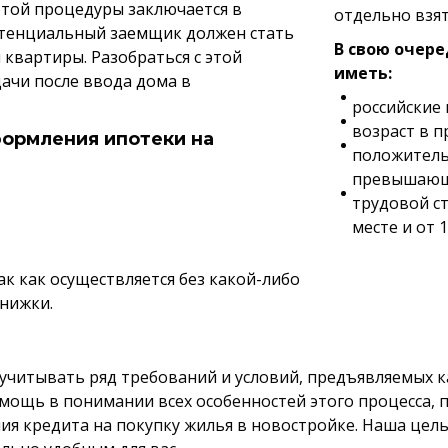
этой процедуры заключается в
отдельно взят
потенциальный заемщик должен стать
В свою очер
вартиры. Разобраться с этой
иметь:
ачи после ввода дома в
российские
возраст в п
формления ипотеки на
положитель
превышающи
трудовой с
месте и от 1
к как осуществляется без какой-либо
книжки.
учитывать ряд требований и условий, предъявляемых к
ощь в понимании всех особенностей этого процесса, 
 кредита на покупку жилья в новостройке. Наша цель 