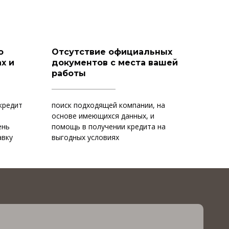
о
Отсутствие официальных
х и
документов с места вашей
работы
кредит
поиск подходящей компании, на
и
основе имеющихся данных, и
ень
помощь в получении кредита на
авку
выгодных условиях