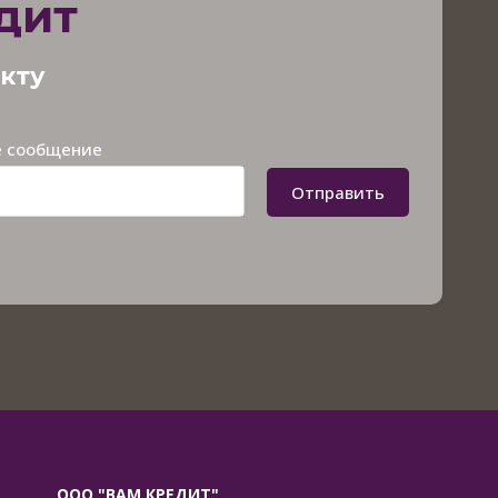
дит
акту
 сообщение
Отправить
ООО "ВАМ КРЕДИТ"