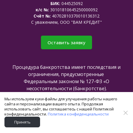
БИК:
044525092
к/с №:
30101810645250000092
Счёт №:
40702810370010136312
C уважением, ООО "ВАМ КРЕДИТ"
Оставить заявку
Процедура банкротства имеет последствия и
ограничения, предусмотренные
Федеральным законом № 127-ФЗ «О
несостоятельности (банкротстве).
Мы используем куки-файлы для улучшения работы нашего
сайта и персонализации вашего опыта. Продолжая
Все права защищены @2025
использовать сайт, вы соглашаетесь с нашей Политикой
конфиденциальности.
Политика конфиденциальности
Создание и продвижение сайта -
Принять
команда
axioom.ru