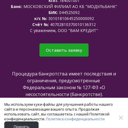
КПП:
784001001
Банк:
МОСКОВСКИЙ ФИЛИАЛ АО КБ "МОДУЛЬБАНК"
БИК:
044525092
к/с №:
30101810645250000092
Счёт №:
40702810370010136312
C уважением, ООО "ВАМ КРЕДИТ"
Оставить заявку
Процедура банкротства имеет последствия и
ограничения, предусмотренные
Федеральным законом № 127-ФЗ «О
несостоятельности (банкротстве).
Мы используем куки-файлы для улучшения работы нашего
сайта и персонализации вашего опыта. Продолжая
Все права защищены @2025
использовать сайт, вы соглашаетесь с нашей Политикой
конфиденциальности.
Политика конфиденциальности
Создание и продвижение сайта -
Принять
команда
axioom.ru