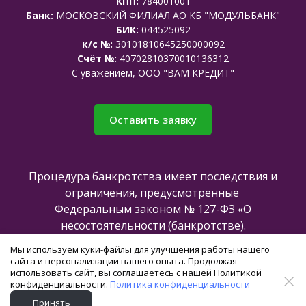
КПП:
784001001
Банк:
МОСКОВСКИЙ ФИЛИАЛ АО КБ "МОДУЛЬБАНК"
БИК:
044525092
к/с №:
30101810645250000092
Счёт №:
40702810370010136312
C уважением, ООО "ВАМ КРЕДИТ"
Оставить заявку
Процедура банкротства имеет последствия и
ограничения, предусмотренные
Федеральным законом № 127-ФЗ «О
несостоятельности (банкротстве).
Мы используем куки-файлы для улучшения работы нашего
сайта и персонализации вашего опыта. Продолжая
Все права защищены @2025
использовать сайт, вы соглашаетесь с нашей Политикой
конфиденциальности.
Политика конфиденциальности
Создание и продвижение сайта -
Принять
команда
axioom.ru