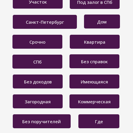
Участок
Под залог в СПб
Дом
Санкт-Петербург
Срочно
Квартира
Без справок
СПб
Без доходов
Имеющаяся
Загородная
Коммерческая
Без поручителей
Где