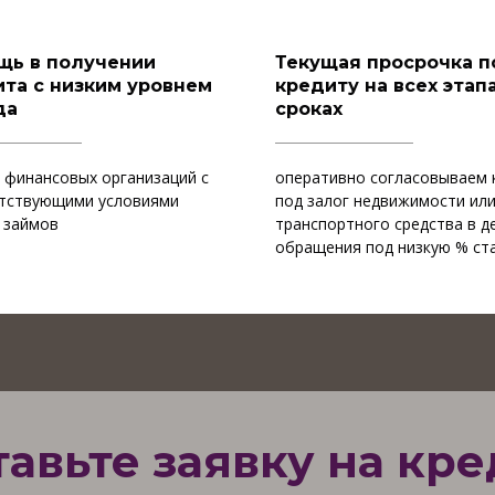
щь в получении
Текущая просрочка п
та с низким уровнем
кредиту на всех этапа
да
сроках
 финансовых организаций с
оперативно согласовываем 
тствующими условиями
под залог недвижимости ил
 займов
транспортного средства в д
обращения под низкую % ст
тавьте заявку на кре