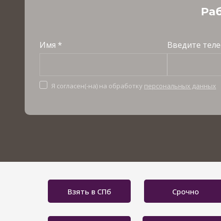
Раб
Имя *
Введите теле
Я согласен(-на) на обработку
персональных данных
Взять в СПб
Срочно