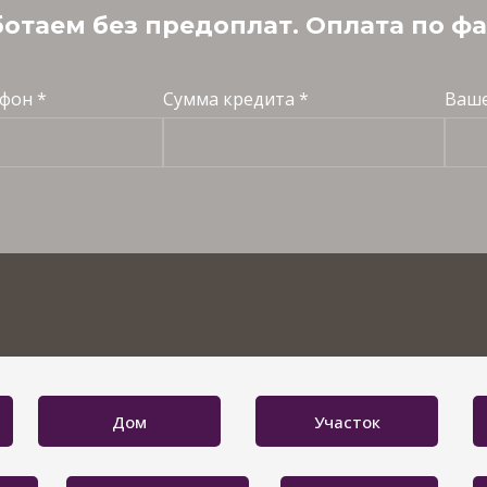
отаем без предоплат. Оплата по ф
фон *
Сумма кредита *
Ваше
Дом
Участок