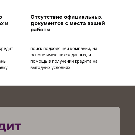
о
Отсутствие официальных
х и
документов с места вашей
работы
кредит
поиск подходящей компании, на
и
основе имеющихся данных, и
ень
помощь в получении кредита на
авку
выгодных условиях
дит