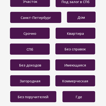
Участок
Под залог в СПб
Дом
Санкт-Петербург
Срочно
Квартира
Без справок
СПб
Без доходов
Имеющаяся
Загородная
Коммерческая
Без поручителей
Где