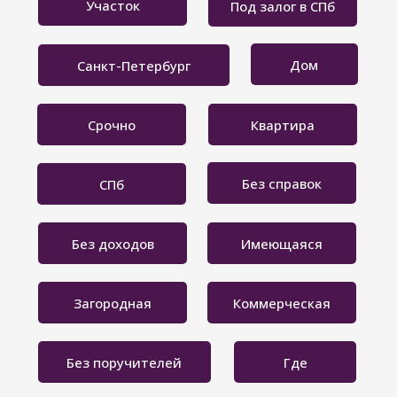
Участок
Под залог в СПб
Дом
Санкт-Петербург
Срочно
Квартира
Без справок
СПб
Без доходов
Имеющаяся
Загородная
Коммерческая
Без поручителей
Где