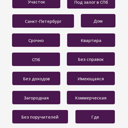
Участок
Под залог в СПб
Дом
Санкт-Петербург
Срочно
Квартира
Без справок
СПб
Без доходов
Имеющаяся
Загородная
Коммерческая
Без поручителей
Где