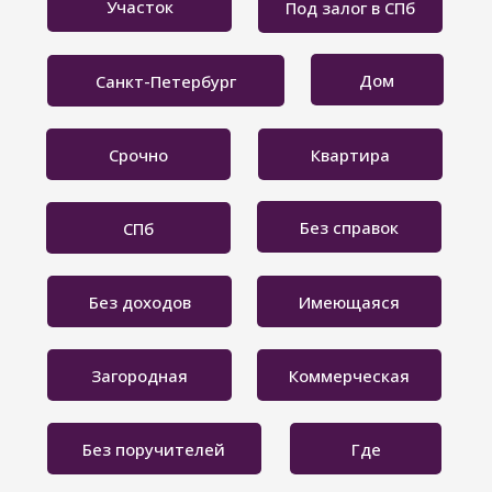
Участок
Под залог в СПб
Дом
Санкт-Петербург
Срочно
Квартира
Без справок
СПб
Без доходов
Имеющаяся
Загородная
Коммерческая
Без поручителей
Где