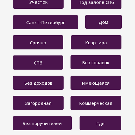
Участок
Под залог в СПб
Дом
Санкт-Петербург
Срочно
Квартира
Без справок
СПб
Без доходов
Имеющаяся
Загородная
Коммерческая
Без поручителей
Где