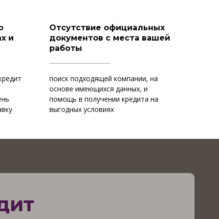
о
Отсутствие официальных
х и
документов с места вашей
работы
кредит
поиск подходящей компании, на
и
основе имеющихся данных, и
ень
помощь в получении кредита на
авку
выгодных условиях
дит