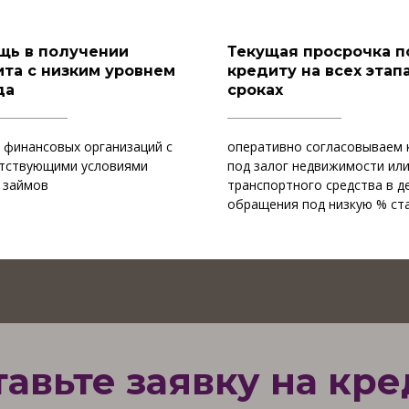
щь в получении
Текущая просрочка п
та с низким уровнем
кредиту на всех этапа
да
сроках
 финансовых организаций с
оперативно согласовываем 
тствующими условиями
под залог недвижимости ил
 займов
транспортного средства в д
обращения под низкую % ст
тавьте заявку на кре