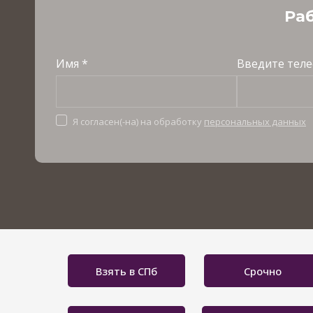
Раб
Имя *
Введите теле
Я согласен(-на) на обработку
персональных данных
Взять в СПб
Срочно