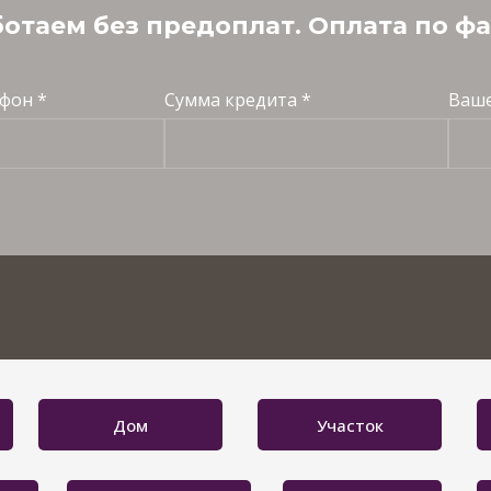
отаем без предоплат. Оплата по ф
фон *
Сумма кредита *
Ваше
Дом
Участок